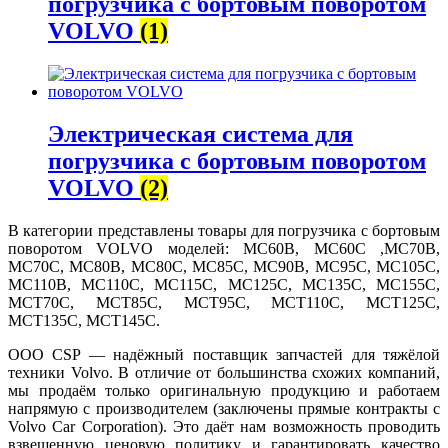
погрузчика с бортовым поворотом
VOLVO
(1)
Электрическая система для
погрузчика с бортовым поворотом
VOLVO
(2)
В категории представлены товары для погрузчика с бортовым
поворотом VOLVO моделей: MC60B, MC60C ,MC70B,
MC70C, MC80B, MC80C, MC85C, MC90B, MC95C, MC105C,
MC110B, MC110C, MC115C, MC125C, MC135C, MC155C,
MCT70C, MCT85C, MCT95C, MCT110C, MCT125C,
MCT135C, MCT145C.
ООО CSP — надёжный поставщик запчастей для тяжёлой
техники Volvo. В отличие от большинства схожих компаний,
мы продаём только оригинальную продукцию и работаем
напрямую с производителем (заключены прямые контракты с
Volvo Car Corporation). Это даёт нам возможность проводить
взвешенную ценовую политику и гарантировать качество