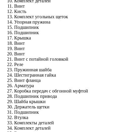
Комплект деталей
Винт
Кисть
Комплект угольных щеток
Упорная пружина
Подшипник
Подшипник
Крышка
Винт
Винт
Винт
Винт с потайной головкой
Реле
Пружинная шайба
Шестигранная гайка
Винт фланца
Арматура
Коробка передач с обгонной муфтой
Подшипник привода
Шайба крышки
Держатель щетки
Подшипник
Втулка
Комплекты деталей
Комплект деталей