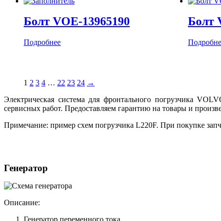
Болт VOE-13965190
Болт 
Подробнее
Подробне
1
2
3
4
…
22
23
24
→
Электрическая система для фронтального погрузчика VOLVO
сервисных работ. Предоставляем гарантию на товары и произв
Примечание: пример схем погрузчика L220F. При покупке зап
Генератор
Описание:
Генератор переменного тока