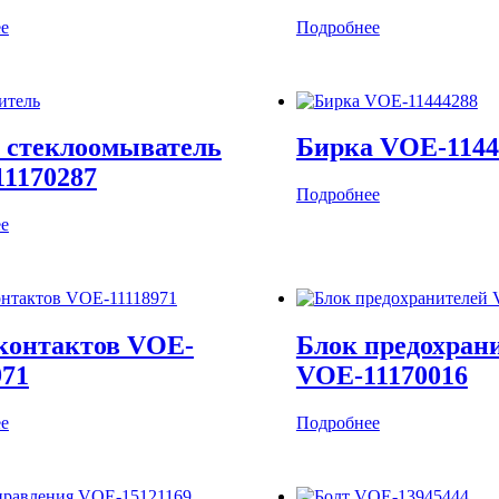
е
Подробнее
 стеклоомыватель
Бирка VOE-1144
1170287
Подробнее
е
контактов VOE-
Блок предохран
971
VOE-11170016
е
Подробнее