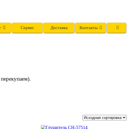
г
Сервис
Доставка
Контакты
 перекупаем).